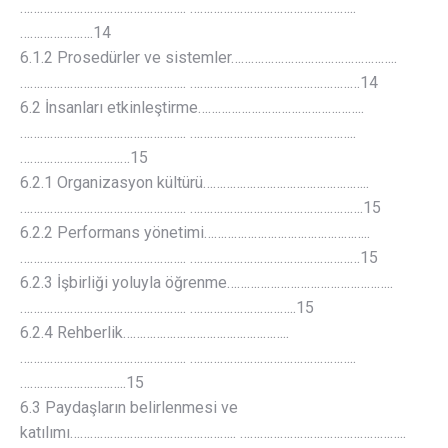
………………………………………….. …………………………………………..
………………….14
6.1.2 Prosedürler ve sistemler…………………………………………..
………………………………………….. ……………………………………………14
6.2 İnsanları etkinleştirme…………………………………………..
………………………………………….. …………………………………………..
……………………………15
6.2.1 Organizasyon kültürü…………………………………………..
………………………………………….. …………………………………………….15
6.2.2 Performans yönetimi…………………………………………..
………………………………………….. ……………………………………………15
6.2.3 İşbirliği yoluyla öğrenme…………………………………………..
………………………………………….. …………………………..15
6.2.4 Rehberlik…………………………………………..
………………………………………….. …………………………………………..
…………………………..15
6.3 Paydaşların belirlenmesi ve
katılımı………………………………………….. …………………………………………..