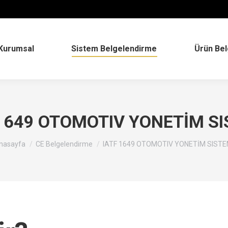
Kurumsal
Sistem Belgelendirme
Ürün Be
 1649 OTOMOTIV YONETİM SI
ou are here:
nasayfa
CE Belgelendirme
IATF 1649 OTOMOTIV YONETİM SISTE