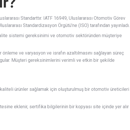
ir?
uslararası Standarttır. IATF 16949, Uluslararası Otomotiv Görev
 Uluslararası Standardizasyon Örgütü’ne (ISO) tarafından yayınladı.
kalite sistemi gereksinimi ve otomotiv sektöründen müşteriye
sur önleme ve varyasyon ve israfın azaltılmasını sağlayan süreç
gular. Müşteri gereksinimlerini verimli ve etkin bir şekilde
aliteli ürünler sağlamak için oluşturulmuş bir otomotiv üreticileri
esine eklenir, sertifika bilgilerinin bir kopyası site içinde yer alır