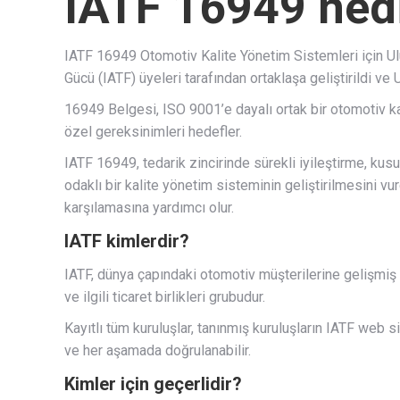
IATF 16949 ned
IATF 16949 Otomotiv Kalite Yönetim Sistemleri için Ul
Gücü (IATF) üyeleri tarafından ortaklaşa geliştirildi ve
16949 Belgesi, ISO 9001’e dayalı ortak bir otomotiv 
özel gereksinimleri hedefler.
IATF 16949, tedarik zincirinde sürekli iyileştirme, ku
odaklı bir kalite yönetim sisteminin geliştirilmesini vur
karşılamasına yardımcı olur.
IATF kimlerdir?
IATF, dünya çapındaki otomotiv müşterilerine gelişmiş k
ve ilgili ticaret birlikleri grubudur.
Kayıtlı tüm kuruluşlar, tanınmış kuruluşların IATF web sit
ve her aşamada doğrulanabilir.
Kimler için geçerlidir?