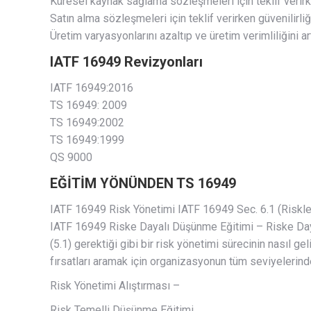
Küresel kaynak sağlama sözleşmeleri için teklif verirke
Satın alma sözleşmeleri için teklif verirken güvenilirliğ
Üretim varyasyonlarını azaltıp ve üretim verimliliğini ar
IATF 16949 Revizyonları
IATF 16949:2016
TS 16949: 2009
TS 16949:2002
TS 16949:1999
QS 9000
EĞİTİM YÖNÜNDEN TS 16949
IATF 16949 Risk Yönetimi IATF 16949 Sec. 6.1 (Riskleri 
IATF 16949 Riske Dayalı Düşünme Eğitimi – Riske Day
(5.1) gerektiği gibi bir risk yönetimi sürecinin nasıl ge
fırsatları aramak için organizasyonun tüm seviyelerinde
Risk Yönetimi Alıştırması –
Risk Temelli Düşünme Eğitimi