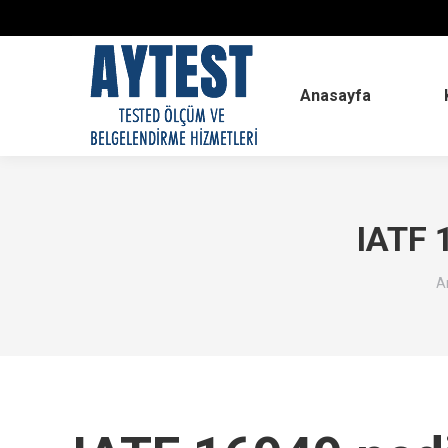
Anasayfa
IATF
Y
A