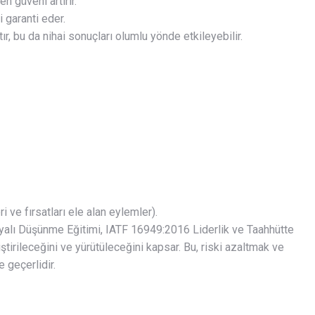
n güveni artırır.
i garanti eder.
tır, bu da nihai sonuçları olumlu yönde etkileyebilir.
ve fırsatları ele alan eylemler).
alı Düşünme Eğitimi, IATF 16949:2016 Liderlik ve Taahhütte
liştirileceğini ve yürütüleceğini kapsar. Bu, riski azaltmak ve
 geçerlidir.