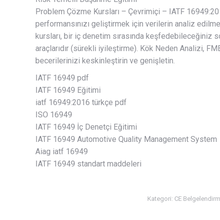
Problem Çözme Kursları – Çevrimiçi – IATF 16949:2016
performansınızı geliştirmek için verilerin analiz edil
kursları, bir iç denetim sırasında keşfedebileceğiniz s
araçlarıdır (sürekli iyileştirme). Kök Neden Analizi,
becerilerinizi keskinleştirin ve genişletin.
IATF 16949 pdf
IATF 16949 Eğitimi
iatf 16949:2016 türkçe pdf
ISO 16949
IATF 16949 İç Denetçi Eğitimi
IATF 16949 Automotive Quality Management System
Aiag iatf 16949
IATF 16949 standart maddeleri
Kategori:
CE Belgelendir